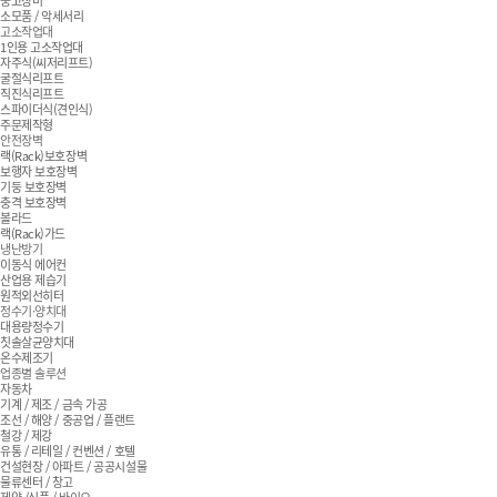
중고장비
소모품 / 악세서리
고소작업대
1인용 고소작업대
자주식(씨저리프트)
굴절식리프트
직진식리프트
스파이더식(견인식)
주문제작형
안전장벽
랙(Rack)보호장벽
보행자 보호장벽
기둥 보호장벽
충격 보호장벽
볼라드
랙(Rack)가드
냉난방기
이동식 에어컨
산업용 제습기
원적외선히터
정수기·양치대
대용량정수기
칫솔살균양치대
온수제조기
업종별 솔루션
자동차
기계 / 제조 / 금속 가공
조선 / 해양 / 중공업 / 플랜트
철강 / 제강
유통 / 리테일 / 컨벤션 / 호텔
건설현장 / 아파트 / 공공시설물
물류센터 / 창고