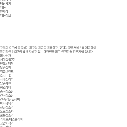
냉난방기
채용
인재상
채용정보
고객의 요구에 충족하는 최고의 제품을 공급하고, 고객맞춤형 서비스를 제공하여
장기적인 신뢰관계를 유지하고 있는 대한민국 최고 안전환경 전문기업 입니다.
회사소개
세계실업(주)
연혁&인증
납품실적
취급브랜드
오시는 길
사내갤러리
납품사진
청소장비
습식청소장비
건식청소장비
건·습식청소장비
바닥광택기
진공청소기
도로청소차
로봇청소기
카페트/에스컬레이터
고압세척기