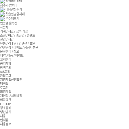
원적외선히터
정수기·양치대
대용량정수기
칫솔살균양치대
온수제조기
업종별 솔루션
자동차
기계 / 제조 / 금속 가공
조선 / 해양 / 중공업 / 플랜트
철강 / 제강
유통 / 리테일 / 컨벤션 / 호텔
건설현장 / 아파트 / 공공시설물
물류센터 / 창고
제약 /식품 / 바이오
고객센터
공지사항
장비문의
A/S문의
카탈로그
지원사업신청확인
멤버쉽
로그인
회원가입
개인정보처리방침
이용약관
E-SHOP
청소장비
냉난방기
채용
인재상
채용정보