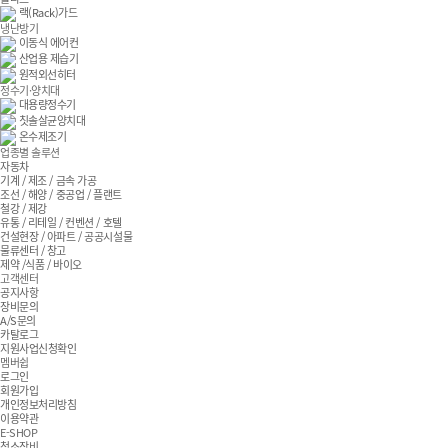
랙(Rack)가드
냉난방기
이동식 에어컨
산업용 제습기
원적외선히터
정수기·양치대
대용량정수기
칫솔살균양치대
온수제조기
업종별 솔루션
자동차
기계 / 제조 / 금속 가공
조선 / 해양 / 중공업 / 플랜트
철강 / 제강
유통 / 리테일 / 컨벤션 / 호텔
건설현장 / 아파트 / 공공시설물
물류센터 / 창고
제약 /식품 / 바이오
고객센터
공지사항
장비문의
A/S문의
카탈로그
지원사업신청확인
멤버쉽
로그인
회원가입
개인정보처리방침
이용약관
E-SHOP
청소장비