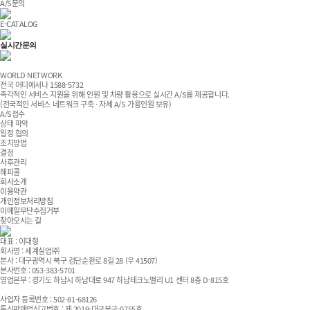
A/S문의
E-CATALOG
실시간문의
세계실업 블로그
WORLD NETWORK
전국 어디
에서나
1588-5732
즉각적인 서비스 지원을 위해 인원 및 차량 활용으로 실시간 A/S를 제공합니다.
(전국적인 서비스 네트워크 구축 · 자체 A/S 가용인원 보유)
A/S접수
상태 파악
일정 협의
조치방법
결정
사후관리
해피콜
회사소개
이용약관
개인정보처리방침
이메일무단수집거부
찾아오시는 길
대표 : 이대형
회사명 : 세계실업㈜
본사 : 대구광역시 북구 검단순환로 8길 28 (우 41507)
본사번호 : 053-383-5701
영업본부 : 경기도 하남시 하남대로 947 하남테크노밸리 U1 센터 8층 D-815호
사업자 등록번호 : 502-81-68126
통신판매업신고번호 : 제 2019-대구북구-0755호