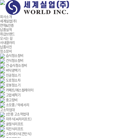
회사소개
세계실업(주)
연혁&인증
납품실적
취급브랜드
오시는 길
사내갤러리
납품사진
청소장비
습식청소장비
건식청소장비
건·습식청소장비
바닥광택기
진공청소기
도로청소차
로봇청소기
카페트/에스컬레이터
고압세척기
중고장비
소모품 / 악세서리
고소작업대
1인용 고소작업대
자주식(씨저리프트)
굴절식리프트
직진식리프트
스파이더식(견인식)