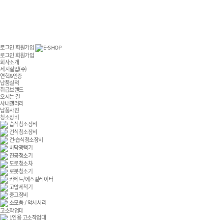
로그인
회원가입
E-SHOP
로그인
회원가입
회사소개
세계실업(주)
연혁&인증
납품실적
취급브랜드
오시는 길
사내갤러리
납품사진
청소장비
습식청소장비
건식청소장비
건·습식청소장비
바닥광택기
진공청소기
도로청소차
로봇청소기
카페트/에스컬레이터
고압세척기
중고장비
소모품 / 악세서리
고소작업대
1인용 고소작업대