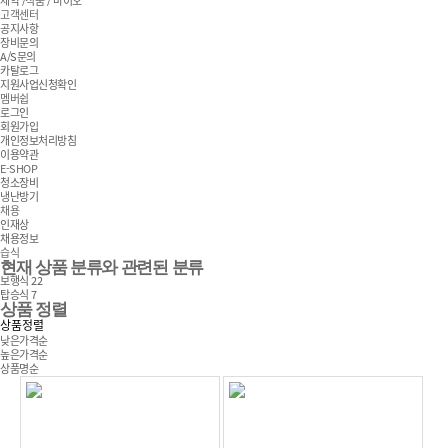
제약 /식품 / 바이오
고객센터
공지사항
장비문의
A/S문의
카탈로그
지원사업신청확인
멤버쉽
로그인
회원가입
개인정보처리방침
이용약관
E-SHOP
청소장비
냉난방기
채용
인재상
채용정보
습식
현재 상품 분류와 관련된 분류
보행식
22
탑승식
7
상품 정렬
상품정렬
낮은가격순
높은가격순
상품명순