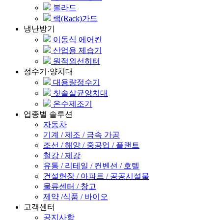
볼라드
랙(Rack)가드
냉난방기
이동식 에어컨
산업용 제습기
원적외선히터
정수기·양치대
대용량정수기
칫솔살균양치대
온수제조기
업종별 솔루션
자동차
기계 / 제조 / 금속 가공
조선 / 해양 / 중공업 / 플랜트
철강 / 제강
유통 / 리테일 / 컨벤션 / 호텔
건설현장 / 아파트 / 공공시설물
물류센터 / 창고
제약 /식품 / 바이오
고객센터
공지사항