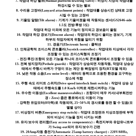
7. 작업대 하강 밸브(Manual platform lowering valve) : 비상시 지상의 작업대를
하강시킬 수 있는 밸브
8. 수리용 고정바(Lanyard attachment points) : 작업대를 상승시킨 상태로 고정
시킬 수 있는 고정바
9. 기울임 알람(Tilt alarm) : 기계가 기울어졌을 때 작동되는 센서(GS2646-side
1.5도 전방/후방 3도)
작업대 하강 이외에 모든 기능이 정지되고 경보음이 울림
10. 작업대 하강 경보기(Descent alarm) : 작업대의 하강시 울리는 경보기, 기계
하부의 작업자에게 위험을 알리기 위함
11. 경음기(Electronic horn) : 클락션
12. 인체공학적 조이스틱 콘트롤러(Joystick controller) : 작업대와 지상에서 각각
조정할 수 있는 조이스틱형의 조정기
- 전진/후진/조향의 모든 기능을 하나의 조이스틱 콘트롤러에서 조정할 수 있음
13. 전복 방지장치(Pothole guards) : 작업대가 상승되면 자동작동, 작업대 상승상
태에서 주행시 바퀴가 구덩이 또는 계단 등 빠짐방지 장치(RT모델 제외)
14. 낮은 작동 소음(Low noise level) : 배터리 동력으로 조용한 환경을 요구하는
장소에 적합
15. 주행 속도 리미트 스위치(Drive speed interlock limit switch) : 작업대 상승 상
태에서 주행속도를 1.0 Km/h 이하로 제한시켜주는 기능
16. 우수한 이동성(Excellent maneuverability) : 조향각이 매우 커서(내부회전반
경 : Zero) 좁은 통로에서도 이동이 가능
- 강력한 유압모터(8마력)로 작동되며, 25~50%의 경사로를 등판 할 수 있음(모
델별 상이)
17. 비상정지 버튼(Emergency stop switch) : 작업대 조정판과 지상조정판에 부착
되어 비상시 기능을 정지 시키는 버튼
18. 유지/보수의 편리함(Easy access to componentry) : 축전지부와 유압유니트부
가 Swing-out되어 유지/보수가 간편
19. 20Amp자동 충전기(Automatic 25amp battery charger) : 220V/60Hz,