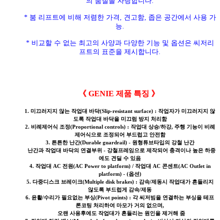
의 품질을 자랑합니다.
* 붐 리프트에 비해 저렴한 가격, 견고함, 좁은 공간에서 사용 가
능.
* 비교할 수 없는 최고의 사양과 다양한 기능 및 옵션은 씨저리
프트의 표준을 제시합니다.
《 GENIE 제품 특징 》
1. 미끄러지지 않는 작업대 바닥(Slip-resistant surface) : 작업자가 미끄러지지 않
도록 작업대 바닥을 미끄럼 방지 처리함
2. 비례제어식 조정(Proportional controls) : 작업대 상승/하강, 주행 기능이 비례
제어식으로 조정되어 부드럽고 안전함
3. 튼튼한 난간(Durable guardrail) - 원형튜브타입의 강철 난간
난간과 작업대 바닥의 연결부위 - 강철프레임으로 제작되어 충격이나 높은 하중
에도 견딜 수 있음
4. 작업대 AC 전원(AC Power to platform) / 작업대 AC 콘센트(AC Outlet in
platform) - (옵션)
5. 다중디스크 브레이크(Multiple disk brakes) : 감속/제동시 작업대가 흔들리지
않도록 부드럽게 감속/제동
6. 윤활/수리가 필요없는 부싱(Pivot points) : 각 씨저빔을 연결하는 부싱을 테프
론코팅 처리하여 마모가 거의 없으며,
오랜 사용후에도 작업대가 흔들리는 원인을 제거해 줌