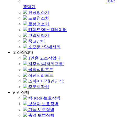
바닥
광택기
진공청소기
도로청소차
로봇청소기
카페트/에스컬레이터
고압세척기
중고장비
소모품 / 악세서리
고소작업대
1인용 고소작업대
자주식(씨저리프트)
굴절식리프트
직진식리프트
스파이더식(견인식)
주문제작형
안전장벽
랙(Rack)보호장벽
보행자 보호장벽
기둥 보호장벽
충격 보호장벽