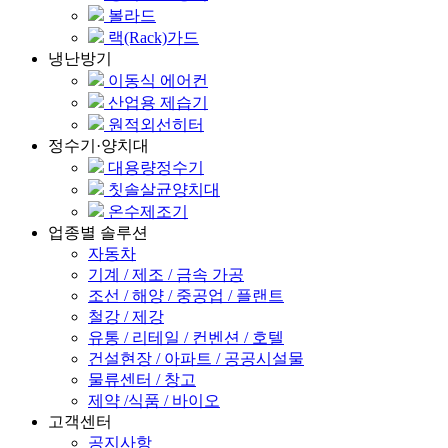
볼라드
랙(Rack)가드
냉난방기
이동식 에어컨
산업용 제습기
원적외선히터
정수기·양치대
대용량정수기
칫솔살균양치대
온수제조기
업종별 솔루션
자동차
기계 / 제조 / 금속 가공
조선 / 해양 / 중공업 / 플랜트
철강 / 제강
유통 / 리테일 / 컨벤션 / 호텔
건설현장 / 아파트 / 공공시설물
물류센터 / 창고
제약 /식품 / 바이오
고객센터
공지사항