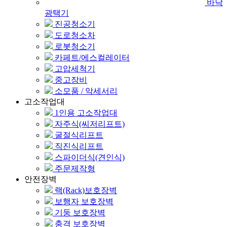
바닥
광택기
진공청소기
도로청소차
로봇청소기
카페트/에스컬레이터
고압세척기
중고장비
소모품 / 악세서리
고소작업대
1인용 고소작업대
자주식(씨저리프트)
굴절식리프트
직진식리프트
스파이더식(견인식)
주문제작형
안전장벽
랙(Rack)보호장벽
보행자 보호장벽
기둥 보호장벽
충격 보호장벽