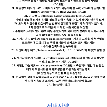
110V/60Hz 겸용 자동충전기(충전이 완료되면 자동으로 전원이 차단됨)
(DC모델)
20. 대용량의 배터리 : 6V DC배터리 4개가 사용되며 총 24V, 225AH의 동력이 발
생(DC모델)/48V모델-6V DC배터리 8개, 225AH
21. 긴 사용 시간(Extends battery and motor life) (DC모델)
- 작업에 필요한 전기에너지를 필요한 만큼 사용할 수 있게 해주는 변속식 모터
와, 모터의 회전수를 조절해주는 반도체 전계효과 조절기가 부착되어 있어서,
1회 충전으로 타 제품에 비해 긴 사용시간을 보장함
- 주행바퀴(두개의 앞바퀴)와 제동바퀴(두개의 뒷바퀴)가 분리되어 있어서 주행
및 제동에 따른 에너지 낭비를 최소화함
22. 자기진단 시스템(On-board diagnostics system) : 기계의 고장을 각 부분별로
코드화되어 고장시에는 액정 표시판에 숫자로써 표시하는 기능
- 수리를 정확하고 신속하게 함
23. 작업대 확장 데크(Platform extension deck) : 0.91~1.52M까지 확장(모델별 상
이)
24. 저전압 축전지 지시등(Low voltage indicator) : 배터리의 충전량이 일정수준
이하시 표시되는 지시등(DC모델)
25. 저전압 차단기(Low voltage protection) (DC모델) : 축전지의 전압이 낮은 상
태에서 작동시켰을 때 전력공급을 자동차단시키는 장치
(저전압 작동으로 인한 부품 파손방지)
26. 한국어로 작성된 작동설명서 및 기계부착 스티커 : 작동설명서와 기계에 부착
된 각종 사용설명 스티커가 모두 한국어로 제작되어 출고됨
27. 과상승방지장치
선택사
양