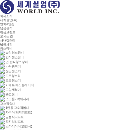
회사소개
세계실업(주)
연혁&인증
납품실적
취급브랜드
오시는 길
사내갤러리
납품사진
청소장비
습식청소장비
건식청소장비
건·습식청소장비
바닥광택기
진공청소기
도로청소차
로봇청소기
카페트/에스컬레이터
고압세척기
중고장비
소모품 / 악세서리
고소작업대
1인용 고소작업대
자주식(씨저리프트)
굴절식리프트
직진식리프트
스파이더식(견인식)