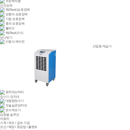
주문제작형
안전장벽
랙(Rack)보호장벽
보행자 보호장벽
기둥 보호장벽
충격 보호장벽
볼라드
랙(Rack)가드
냉난방기
이동식 에어컨
산업용 제습기
원적외선히터
정수기·양치대
대용량정수기
칫솔살균양치대
온수제조기
업종별 솔루션
자동차
기계 / 제조 / 금속 가공
조선 / 해양 / 중공업 / 플랜트