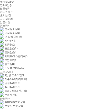
세계실업(주)
연혁&인증
납품실적
취급브랜드
오시는 길
사내갤러리
납품사진
청소장비
습식청소장비
건식청소장비
건·습식청소장비
바닥광택기
진공청소기
도로청소차
로봇청소기
카페트/에스컬레이터
고압세척기
중고장비
소모품 / 악세서리
고소작업대
1인용 고소작업대
자주식(씨저리프트)
굴절식리프트
직진식리프트
스파이더식(견인식)
주문제작형
안전장벽
랙(Rack)보호장벽
보행자 보호장벽