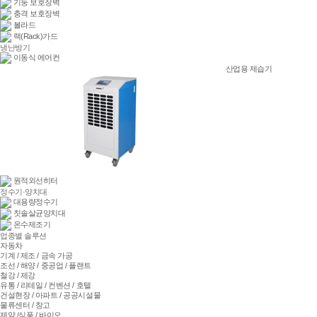
기둥 보호장벽
충격 보호장벽
볼라드
랙(Rack)가드
냉난방기
이동식 에어컨
산업용 제습기
원적외선히터
정수기·양치대
대용량정수기
칫솔살균양치대
온수제조기
업종별 솔루션
자동차
기계 / 제조 / 금속 가공
조선 / 해양 / 중공업 / 플랜트
철강 / 제강
유통 / 리테일 / 컨벤션 / 호텔
건설현장 / 아파트 / 공공시설물
물류센터 / 창고
제약 /식품 / 바이오