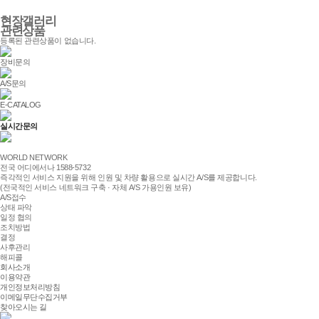
현장갤러리
관련상품
등록된 관련상품이 없습니다.
장비문의
A/S문의
E-CATALOG
실시간문의
세계실업 블로그
WORLD NETWORK
전국 어디
에서나
1588-5732
즉각적인 서비스 지원을 위해 인원 및 차량 활용으로 실시간 A/S를 제공합니다.
(전국적인 서비스 네트워크 구축 · 자체 A/S 가용인원 보유)
A/S접수
상태 파악
일정 협의
조치방법
결정
사후관리
해피콜
회사소개
이용약관
개인정보처리방침
이메일무단수집거부
찾아오시는 길