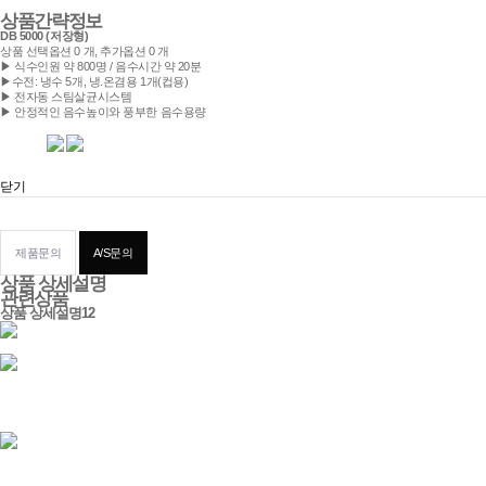
상품간략정보
DB 5000 (저장형)
상품 선택옵션 0 개, 추가옵션 0 개
▶ 식수인원 약 800명 / 음수시간 약 20분
▶수전: 냉수 5개, 냉.온겸용 1개(컵용)
▶ 전자동 스팀살균시스템
▶ 안정적인 음수높이와 풍부한 음수용량
닫기
제품문의
A/S문의
상품 상세설명
관련상품
상품 상세설명12