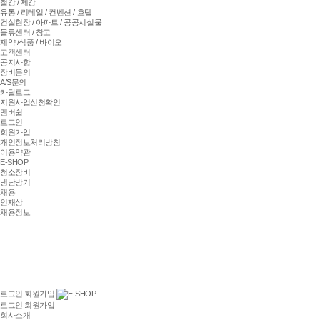
철강 / 제강
유통 / 리테일 / 컨벤션 / 호텔
건설현장 / 아파트 / 공공시설물
물류센터 / 창고
제약 /식품 / 바이오
고객센터
공지사항
장비문의
A/S문의
카탈로그
지원사업신청확인
멤버쉽
로그인
회원가입
개인정보처리방침
이용약관
E-SHOP
청소장비
냉난방기
채용
인재상
채용정보
로그인
회원가입
E-SHOP
로그인
회원가입
회사소개