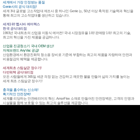
세계에서 가장 인정받는 품질
Genie사의 공식 대리점!
세계 3대 글로벌 고소작업대 제조사 중 하나인 Genie 는, 50년 이상 축적된 기술력과 혁신을
통해 최고의 고소작업대를 생산하고 있습니다.
세계1위! 헵시바 에어렉스
한국 공식대리점
1993년 국내최초의 산업용 이동식 에어컨! 국내 시장점유율 1위! 판매량 1위! 최고의 기술,
최고의 혁신을 가진 제품을 공급하니다.
산업용 진공청소기 국내 OEM 생산!
자체브랜드 AnyVac 공급!
산업환경에서 환경친화적 청소용 장비로 기준에 부합하는 최고의 제품을 자랑하며 안전과
비용절감의 혜택을 제공합니다.
세계최초 스팀살균 정수기!
다빈워텍 공식대리점
모든 사람들에게 365일 세균 걱정 없는 건강하고 깨끗한 물을 만들어 삶의 가치를 높이는
세계 최초 스팀살균 정수기!
충격을 흡수하는 신소재!
획기적인 안전장벽!
세계를 리딩하는 안전배리어의 혁신. AmorFlex 소재로 만들어진 안전장벽은, 고객의 인명과
시설물을 함께 보호할 수 있는 최고의 솔루션을 제공합니다.