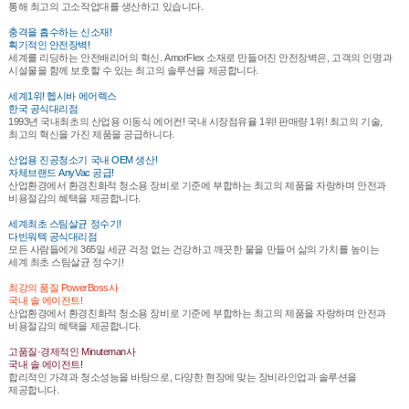
통해 최고의 고소작업대를 생산하고 있습니다.
충격을 흡수하는 신소재!
획기적인 안전장벽!
세계를 리딩하는 안전배리어의 혁신. AmorFlex 소재로 만들어진 안전장벽은, 고객의 인명과
시설물을 함께 보호할 수 있는 최고의 솔루션을 제공합니다.
세계1위! 헵시바 에어렉스
한국 공식대리점
1993년 국내최초의 산업용 이동식 에어컨! 국내 시장점유율 1위! 판매량 1위! 최고의 기술,
최고의 혁신을 가진 제품을 공급하니다.
산업용 진공청소기 국내 OEM 생산!
자체브랜드 AnyVac 공급!
산업환경에서 환경친화적 청소용 장비로 기준에 부합하는 최고의 제품을 자랑하며 안전과
비용절감의 혜택을 제공합니다.
세계최초 스팀살균 정수기!
다빈워텍 공식대리점
모든 사람들에게 365일 세균 걱정 없는 건강하고 깨끗한 물을 만들어 삶의 가치를 높이는
세계 최초 스팀살균 정수기!
최강의 품질 PowerBoss사
국내 솔 에이전트!
산업환경에서 환경친화적 청소용 장비로 기준에 부합하는 최고의 제품을 자랑하며 안전과
비용절감의 혜택을 제공합니다.
고품질·경제적인 Minuteman사
국내 솔 에이전트!
합리적인 가격과 청소성능을 바탕으로, 다양한 현장에 맞는 장비라인업과 솔루션을
제공합니다.