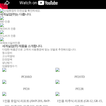
산업현장의 안전성을 확인하세요.
세계실업(주)는
다릅니다.
ISO 인증
메인비즈 인증
이노비즈 인증
파워보스딜러인증
세계실업(주)
제품
을 소개합니다.
다양한 제품군으로 고객의 사용환경에 맞는 모델로 추천해드립니다.
청소장비
고소작업대
안전장벽
냉난방기
대용량정수기
PF20BD
PF20TD
PF28
PF22R
1인용 유압식 리프트 (AWP-20S, AWP-
1인용 자주식 리프트 (GR-12, GR-15,